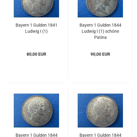
Bayern 1 Gulden 1841
Bayern 1 Gulden 1844
Ludwig I (1)
Ludwig I (1) schöne
Patina
80,00 EUR
90,00 EUR
Bayern 1 Gulden 1844
Bayern 1 Gulden 1844