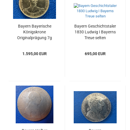
Bayern Bayerische
Bayern Geschichtstaler
Königskrone
1830 Ludwig I Bayerns
Originalprägung 7g
Treue selten
Gold selten
1.595,00 EUR
695,00 EUR