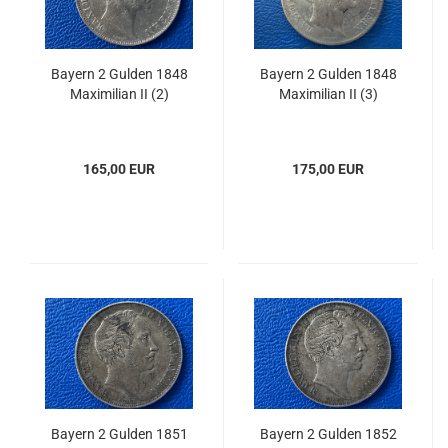
Bayern 2 Gulden 1848
Bayern 2 Gulden 1848
Maximilian II (2)
Maximilian II (3)
165,00 EUR
175,00 EUR
Bayern 2 Gulden 1851
Bayern 2 Gulden 1852