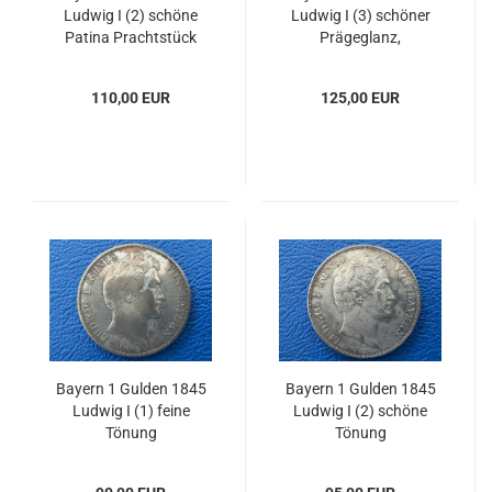
Ludwig I (2) schöne
Ludwig I (3) schöner
Patina Prachtstück
Prägeglanz,
gleichmäßige Tönung
110,00 EUR
125,00 EUR
Bayern 1 Gulden 1845
Bayern 1 Gulden 1845
Ludwig I (1) feine
Ludwig I (2) schöne
Tönung
Tönung