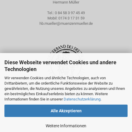
Hermann Müller
Tel.:
0 84 58 3 97 45 49
Mobil:
0174 3 17 31 59
hb.mueller@muenzenmueller.de
Diese Webseite verwendet Cookies und andere
Technologien
Wir verwenden Cookies und ähnliche Technologien, auch von
Drittanbietern, um die ordentliche Funktionsweise der Website zu
gewährleisten, die Nutzung unseres Angebotes zu analysieren und Ihnen
ein bestmögliches Einkaufserlebnis bieten zu können. Weitere
Wir sind Mitglied im
Informationen finden Sie in unserer
Datenschutzerklärung
.
Bundesverband des
deutschen Münzfachhandels.
Alle Akzeptieren
Weitere Informationen