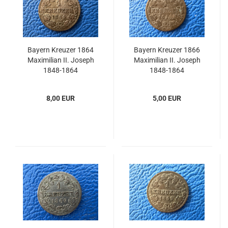
Bayern Kreuzer 1864
Bayern Kreuzer 1866
Maximilian II. Joseph
Maximilian II. Joseph
1848-1864
1848-1864
8,00 EUR
5,00 EUR