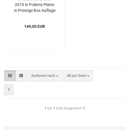
2019 in Polierte Platte
in Prestige Box Auflage
1500 Stk. weltweit
149,00 EUR
Sortieren nach
48 pro Seite
1
1
bis
1
(von insgesamt
1
)