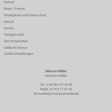
Portrait
News / Presse
Privatsphäre und Datenschutz
Ankauf
Kaufen
Tafelgeschäft
Ihre Sicherheiten
Callback Service
Cookie Einstellungen
Münzen Müller
Hermann Müller
Tel.:
0 84 58 3 97 45 49
Mobil:
0174 3 17 31 59
hb.mueller@muenzenmueller.de