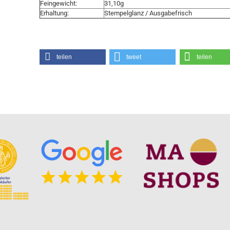
Feingewicht:
31,10g
Erhaltung:
Stempelglanz / Ausgabefrisch
teilen
tweet
teilen