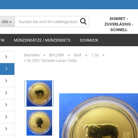
DISKRET -
Alle
ZUVERLÄSSIG -
SCHNELL
IK
MÜNZENSÄTZE / MÜNZENSETS
SCHMUCK
»
»
»
»
Startseite
BULLION
Gold
1 Oz
1 Oz 2007 Schwein Lunar I Gold
Konto erstellen
Passwort vergessen?