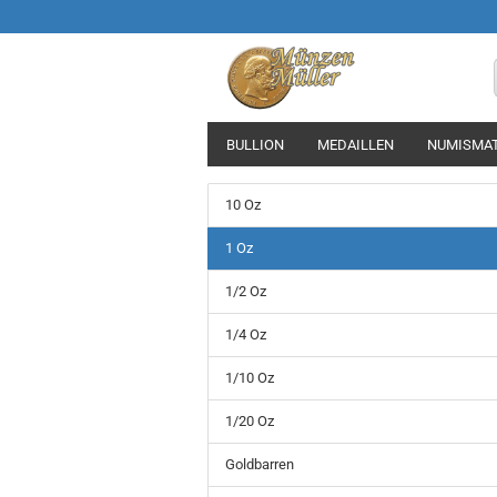
BULLION
MEDAILLEN
NUMISMAT
10 Oz
1 Oz
1/2 Oz
1/4 Oz
1/10 Oz
1/20 Oz
Goldbarren