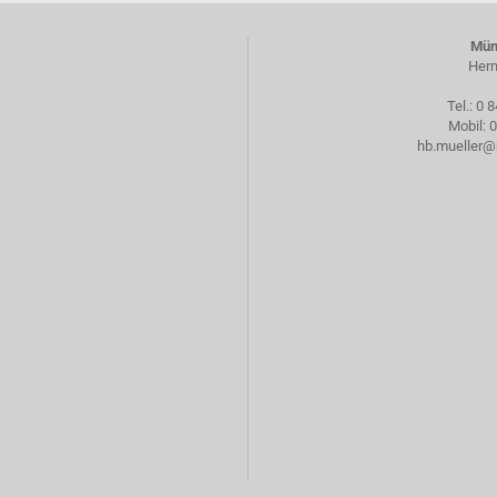
Mün
Herm
Tel.:
0 8
Mobil:
0
hb.mueller@