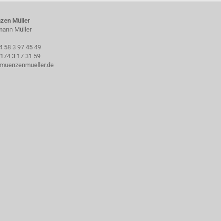
zen Müller
ann Müller
4 58 3 97 45 49
174 3 17 31 59
muenzenmueller.de