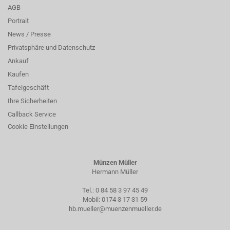
AGB
Portrait
News / Presse
Privatsphäre und Datenschutz
Ankauf
Kaufen
Tafelgeschäft
Ihre Sicherheiten
Callback Service
Cookie Einstellungen
Münzen Müller
Hermann Müller
Tel.:
0 84 58 3 97 45 49
Mobil:
0174 3 17 31 59
hb.mueller@muenzenmueller.de