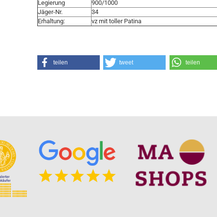
Legierung
900/1000
Jäger-Nr.
34
Erhaltung:
vz mit toller Patina
teilen
tweet
teilen