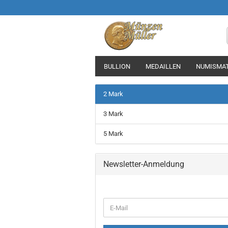
BULLION
MEDAILLEN
NUMISMAT
2 Mark
3 Mark
5 Mark
Newsletter-Anmeldung