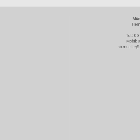
Mün
Herm
Tel.:
0 8
Mobil:
0
hb.mueller@