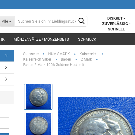
DISKRET -
Alle
ZUVERLÄSSIG -
SCHNELL
IK
MÜNZENSÄTZE / MÜNZENSETS
SCHMUCK
»
»
»
Startseite
NUMISMATIK
Kaiserreich
»
»
»
Kaiserreich Silber
Baden
2 Mark
Baden 2 Mark 1906 Goldene Hochzeit
Konto erstellen
Passwort vergessen?