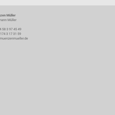
zen Müller
ann Müller
4 58 3 97 45 49
174 3 17 31 59
muenzenmueller.de