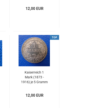
Jaeger N-37
12,00 EUR
TOP
Kaiserreich 1
Mark (1873 -
1916) je 5 Gramm
Feinsilber
12,00 EUR