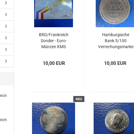
BRD/Frankreich
Hamburgische
Sonder - Euro-
Bank 5/100
Münzen KMS
Verrechungsmarke
2003 Set Franco
Jaeger N-36
Allemand 40.
10,00 EUR
10,00 EUR
Jahre Elysee in
Stgl.
rich
NEU
rich