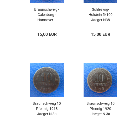
Braunschweig -
Schleswig-
Calenburg -
Holstein 5/100
Hannover 1
Jaeger N38
Scheidemünze
1814
15,00 EUR
15,00 EUR
Braunschweig 10
Braunschweig 10
Pfennig 1918
Pfennig 1920
Jaeger N 3a
Jaeger N 3a